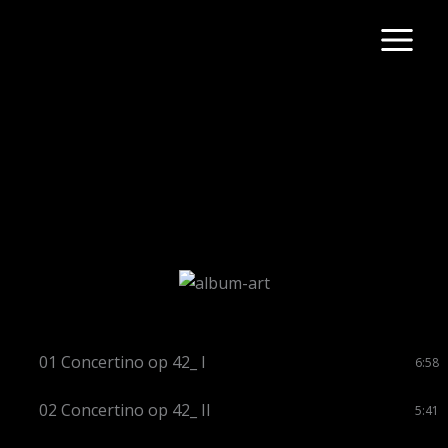
Przejdź
do
treści
01 Concertino op 42_ I
6:58
02 Concertino op 42_ II
5:41