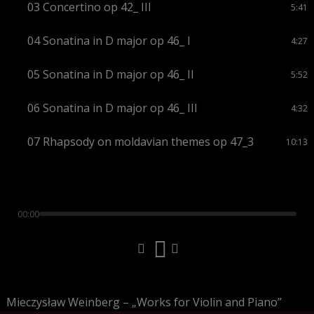
03 Concertino op 42_ III
5:41
04 Sonatina in D major op 46_ I
4:27
05 Sonatina in D major op 46_ II
5:52
06 Sonatina in D major op 46_ III
4:32
07 Rhapsody on moldavian themes op 47_3
10:13
00:00
Mieczysław Weinberg – „Works for Violin and Piano”